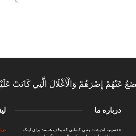
ضَعُ عَنْهُمْ إِصْرَهُمْ وَالْأَغْلَالَ الَّتِي كَانَتْ عَلَيْ
درباره ما
لی
«حسینیه اندیشه» یعنی کسانی که وقف هستند برای اینکه
دربا