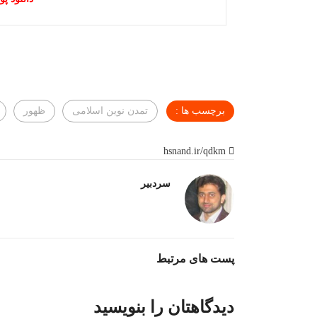
برچسب ها :
تمدن نوین اسلامی
ظهور
hsnand.ir/qdkm
سردبیر
پست های مرتبط
دیدگاهتان را بنویسید