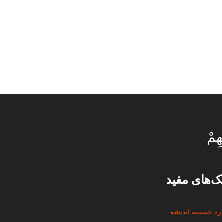
هِمْ
نک‌های مفید
ره حسینیه اندیشه