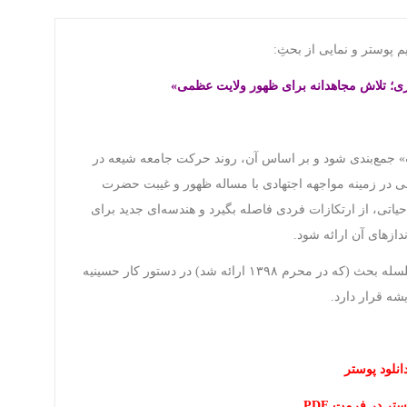
 پوستر و نمایی از بحثِ:
ری؛ تلاش مجاهدانه برای ظهور ولایت عظمی»
بت» جمع‌بندی شود و بر اساس آن، روند حرکت جامعه شیعه در
بابی در زمینه مواجهه اجتهادی با مساله ظهور و غیبت حضرت
اتی، از ارتکازات فردی فاصله بگیرد و هندسه‌ای جدید برای
ازهای آن ارائه شود.
✔ قابل ذکر است تدوین و انتشار متن کامل این سلسله بحث (که در محرم ۱۳۹۸ ارائه شد) در دستور کار حسینیه
یشه قرار دارد.
انلود پوستر
ستر در فرمت PDF