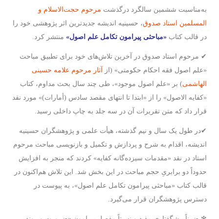
به‌مناسبت ششمین سالگرد درگذشت
مرحوم حجت‌الاسلام و
المسلمین استاد صدوق
، حسینیه اندیشه جدیدترین اثر پژوهشی خود را
در قالب کتاب
«مباحثی پیرامون تکامل علم اصول»
منتشر کرد.
✔ مرحوم استاد صدوق در آخرین تلاش‌های خود برای تطبیق مباحث
«علم اصول فقه احکام حکومتی» (از
آثار مرحوم علامه حسینی
الهاشمی
) بر «علم اصول موجود»، طی چند سال بحث مداوم، کتاب
«کفایه الاصول» را از «ابتدا تا انتهای مقصد سادس (أمارات)» مورد نقد
قرار داد که متن تقریرات آن در سه جلد به چاپ داخلی رسید.
✔در طول یک سال و نیم گذشته، هیأت علمی و پژوهشگران حسینیه
اندیشه، اقدام به شرح و پردازش و تکمیل و بازنویسی مباحث مرحوم
استاد در نقد «مقدمات سیزده‌گانه کفایه» کردند که منجر به افزایش
حدوداً دو برابریِ حجم مباحث در این بخش شد. این تلاش هم‌اکنون در
قالب کتاب «مباحثی پیرامون تکامل علم اصول»، به پیوست در
دسترس پژوهشگران قرار می‌گیرد.
❇ ضمناً پیشگفتاری مفید و نسبتاً مفصل پیرامون «ضرورت و روند