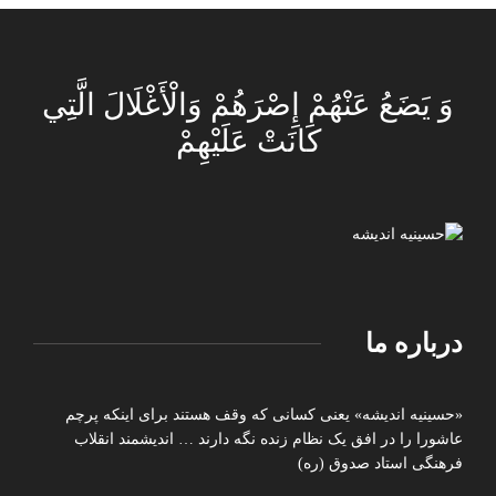
وَ يَضَعُ عَنْهُمْ إِصْرَهُمْ وَالْأَغْلَالَ الَّتِي
كَانَتْ عَلَيْهِمْ
درباره ما
«حسینیه اندیشه» یعنی کسانی که وقف هستند برای اینکه پرچم
عاشورا را در افق یک نظام زنده نگه دارند … اندیشمند انقلاب
فرهنگی استاد صدوق (ره)