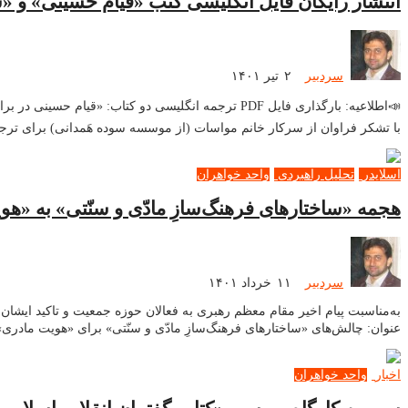
انتشار رایگان فایل انگلیسی کتب «قیام حسینی» و «س
سردبیر
۲ تیر ۱۴۰۱
📣اطلاعیه: بارگذاری فایل PDF ترجمه انگلیسی دو کتا
با تشکر فراوان از سرکار خانم مواسات (از موسسه سوده هَمدانی) برای تر
اسلایدر
تحلیل راهبردی
واحد خواهران
هجمه‌ «ساختارهای فرهنگ‌سازِ مادّی و سنّتی» به «هو
سردبیر
۱۱ خرداد ۱۴۰۱
به‌مناسبت پیام اخیر مقام معظم رهبری به فعالان حوزه جمعیت و تاکید ایشا
عنوان: چالش‌های «ساختارهای فرهنگ‌سازِ مادّی و سنّتی» برای «هویت مادری» در شماره ۷۹۲۲ روزنامه ایران مورخ ۱
اخبار
واحد خواهران