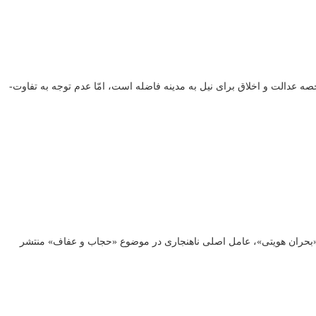
ارائه مقاله به سومین نشست راهبردی الگوی اسلامی ایرانی پیشرفت؛ «زن و خانواده» / سال ۹۰ / رضیه‌کشتکاران مطالبه اصلی انقلاب، نظام­سازی با شاخصه عدالت و اخلاق برای نیل به مدینه فاضله است، امّا عدم توجه به تفاوت­
: «بحران هویتی»، عامل اصلی ناهنجاری در موضوع «حجاب و عفاف» منتشر