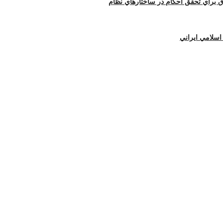
ق براي تحقق احكام در ساختارهاي نظام
اسلامي ايراني