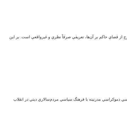
ي از موضوعات جامعه خارج از فضاي حاكم بر آن‌ها،‌ تعريفي صرفاً نظري و غيرواقعي است. بر اين
ترت کشتکاران و رضیه کشتکاران. برخورد فرهنگ سياسي دموكراسي مدرنيته با فرهنگ سياسي مردم‌سالاري ديني در انقلاب