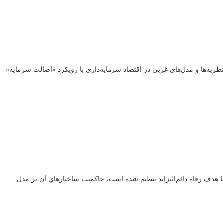
له سعي شده است وجه اشتراك نظريه‌ها و مدل‌هاي غربي در اقتصاد سرمايه‌داري با رويكرد «اصالت سرمايه»
 بر مبناي اصالت سود سرمايه و با هدف رفاه دائم‌التزايد تنظيم شده است، حاكميت ساختارهاي آن بر مدل