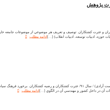
ورت پژوهش
نفرانس الگوی اسلامی ایرانی پشرفت / سال ۹۱ /رضیهکشتکاران و عترت کشتکاران. توصيف و تعريف هر موضوع
حوزه،‌ ادبيات توسعه، ادبيات انقلاب) […]
ادامه مطلب
ارائه مقاله به چهارمین نشست راهبردی الگوی اسلامی ایرانی پیشرفت ( نشست آزادی) / سال ۹۱/ ع
عات آن در داخل كشور و مهندسي آن در الگوي […]
ادامه مطلب