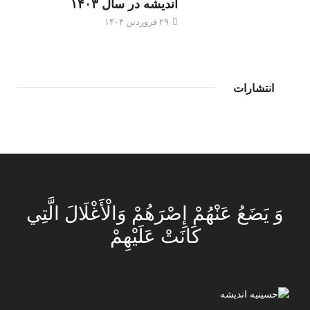
اندیشه در سال ۱۴۰۳
۲۹ فروردین ۱۴۰۴
انتشارات
وَ يَضَعُ عَنْهُمْ إِصْرَهُمْ وَالْأَغْلَالَ الَّتِي
كَانَتْ عَلَيْهِمْ