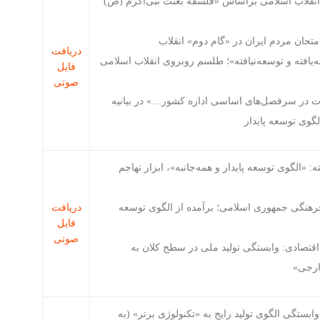
 انقلاب اسلامی براساس «فلسفه بعثت نبی‌اکرم (ص)
حان مردم ایران در «گام دوم» انقلاب
دریافت
یافته و توسعه‌نیافته»؛ طلسم روبروی انقلاب اسلامی
فایل
صوتی
رات در سرفصل‌های اساسی اداره کشور…» در بیانیه
گوی توسعه پایدار
الگوی توسعه پایدار و همه‌جانبه»، ابزار تهاجم
هنگی جمهوری اسلامی؛ برآمده از الگوی توسعه
دریافت
فایل
صوتی
اقتصادی: وابستگی تولید ملی در سطح کلان به
ارجی»
بستگی الگوی تولید رایج به «تکنولوژی برتر» (به