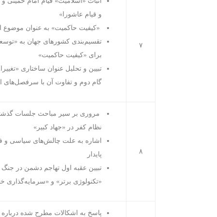
اثبات «اسلامیت» قیام امام خمینی و
و قیام عاشورا»
«کیفیت حاکمیت» به عنوان موضوع امت
تقسیم‌بندی کشورهای جهان به «توسعه‌
۷
برای «کیفیت حاکمیت»
تبیین و تحلیل عنوان ساختاری «تغیی
گام دوم و تفاوت آن با سرفصل‌های ال
مروری بر سیر مباحث جلسات گذشته: «
نظام کفر در «جهاد کبیر»
اشاره به علت چالش‌های سیاسی و فر
۸
پایدار
تبیین عقبه اول تهاجم دشمن در جنگ 
«تکنولوژی برتر» و «سرمایه‌گذاری خ
پاسخ به اشکالات مطرح شده درباره وا