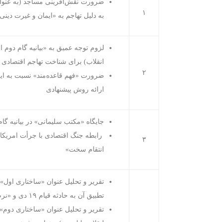
ضرورت نقش‌آفرینی مساجد (به عنوا
۱
به دلیل تهاجم به «ایمان و غیرت دین
لزوم توجه عمیق به «بیانیه گام دوم ا
انقلاب) برای شناخت تهاجم اقتصادی
۲
ضرورت «فهم قاعده‌مند» نسبت به این
ارائه روش پیشنهادی
جایگاه «مکتب سلیمانی» در بیانیه گام
رابطه جنگ اقتصادی با جرأت امریکا 
۳
انتقام سخت»
تقریر و تحلیل عنوان «ساختاری اول» ب
تطبیق آن به حادثه قیام ۱۹ دی و «نرم‌افزار چهلم‌ها»
تقریر و تحلیل عنوان «ساختاری دوم»