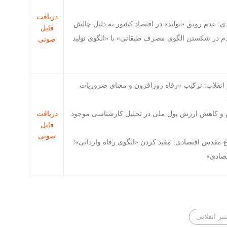
دریافت
ی: عدم رونق «تولید» در اقتصاد کشور به دلیل چالش
فایل
ردم در شکستن الگوی مصرف طبقاتی» با «الگوی تولید
صوتی
 انقلاب: ترکیب «رفاه روزافزون و معنای ضروریات
م و کاهش ارزش پول ملی در تحلیل کارشناسی موجود
دریافت
فایل
صوتی
ع مقدس اقتصادی: مقید کردن «الگوی رفاه وارداتی»؛
تصادی»
بر انقلابی