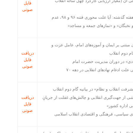
عی آن (معیار ارزیابی کارکرد چهل ساله انقلاب
فایل
صوتی
پاسخ به اشکال مطرح شده به بحث هفته گذشته: آیا علت محوری فتنه ۹۶ و ۹۸، عدم
 نخبگان» و «نمازهای جمعه و مساجد»
 مبتنی بر ایمان و آموزه‌های امام، عامل عزت و
م دوم انقلاب
دریافت
فایل
ادی» در دوران مدیریت حضرت امام
صوتی
لت ادغام نهادهای انقلابی در دهه ۷۰
یشرفت انقلاب و نظام» در بیانیه گام دوم انقلاب
شی از جهت‌گیری انقلابی و چالش‌های غفلت از جریانِ
دریافت
فایل
ی اداره کشور»
صوتی
ی سیاسی، فرهنگی و اقتصادی انقلاب اسلامی