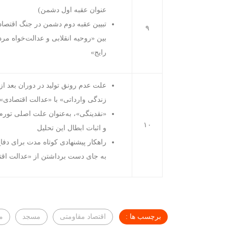
عنوان عقبه اول دشمن)
تبیین عقبه دوم دشمن در جنگ اقتصاد
۹
بین «روحیه انقلابی و عدالت‌خواه م
رایج»
علت عدم رونق تولید در دوران بعد از
زندگی وارداتی» با «عدالت اقتصادی»
«نقدینگی»، به‌عنوان علت اصلی تور
۱۰
و اثبات ابطال این تحلیل
راهکار پیشنهادی کوتاه مدت برای دفا
به جای دست برداشتن از «عدالت اق
برچسب ها :
اقتصاد مقاومتی
مسجد
من