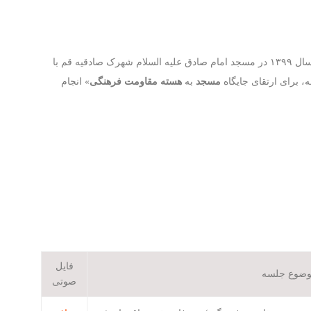
این سخنرانی توسط احمد زیبایی‌نژاد در پاییز و زمستان سال ۱۳۹۹ در مسجد امام صادق علیه السلام شهرک صادقیه قم با
، برای ارتقای جایگاه
مسجد
به
هسته مقاومت فرهنگی
» انجام
فایل
ضوع جلسه
صوتی