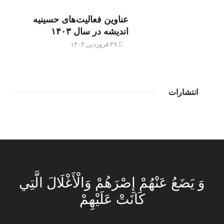
عناوین فعالیت‌های حسینیه
اندیشه در سال ۱۴۰۳
۲۹ فروردین ۱۴۰۴
انتشارات
وَ يَضَعُ عَنْهُمْ إِصْرَهُمْ وَالْأَغْلَالَ الَّتِي
كَانَتْ عَلَيْهِمْ