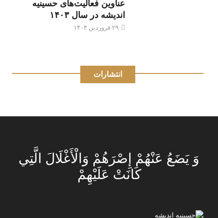
عناوین فعالیت‌های حسینیه
اندیشه در سال ۱۴۰۳
۲۹ فروردین ۱۴۰۴
انتشارات
وَ يَضَعُ عَنْهُمْ إِصْرَهُمْ وَالْأَغْلَالَ الَّتِي
كَانَتْ عَلَيْهِمْ