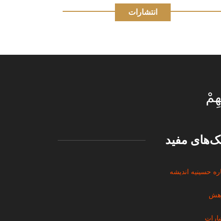
انتشارات
هِمْ
نک‌های مفید
ره حسینیه اندیشه
هش
شارات