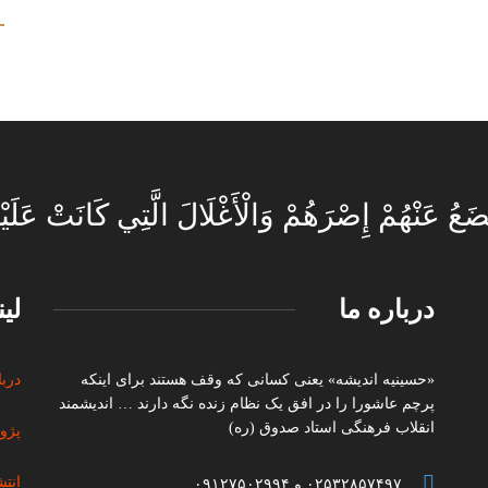
ضَعُ عَنْهُمْ إِصْرَهُمْ وَالْأَغْلَالَ الَّتِي كَانَتْ عَلَيْ
درباره ما
لی
«حسینیه اندیشه» یعنی کسانی که وقف هستند برای اینکه
دربا
پرچم عاشورا را در افق یک نظام زنده نگه دارند … اندیشمند
انقلاب فرهنگی استاد صدوق (ره)
پژو
انت
۰۲۵۳۲۸۵۷۴۹۷ و ۰۹۱۲۷۵۰۲۹۹۴