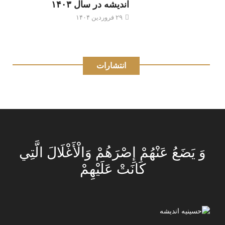
اندیشه در سال ۱۴۰۳
۲۹ فروردین ۱۴۰۴
انتشارات
وَ يَضَعُ عَنْهُمْ إِصْرَهُمْ وَالْأَغْلَالَ الَّتِي
كَانَتْ عَلَيْهِمْ