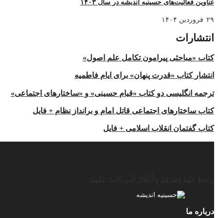
عناوین فعالیت‌های حسینیه اندیشه در سال ۱۴۰۳
۲۹ فروردین ۱۴۰۴
انتشارات
کتاب «مباحثی پیرامون تکامل علم اصول»
انتشار کتاب «قدرت پنهان» برای ایام فاطمیه
ترجمه انگلیسی دو کتاب «قیام حسینی» و «ساختارهای اجتماعی»
کتاب ساختارهای اجتماعی قاتل امام و برانداز نظام +‌ فایل
کتاب گفتمان انقلاب اسلامی +‌ فایل
وَ يَضَعُ عَنْهُمْ إِصْرَهُمْ وَالْأَغْلَالَ الَّتِي كَانَتْ عَلَيْهِمْ
درباره ما