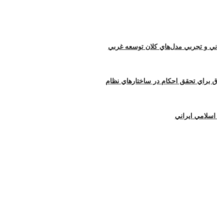
اني و تجربي مدل‌هاي كلان توسعه غربي
ق براي تحقق احكام در ساختارهاي نظام
اسلامي ايراني