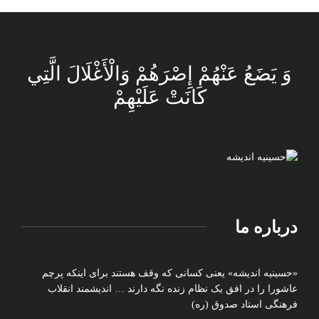
وَ يَضَعُ عَنْهُمْ إِصْرَهُمْ وَالْأَغْلَالَ الَّتِي
كَانَتْ عَلَيْهِمْ
درباره ما
«حسینیه اندیشه» یعنی کسانی که وقف هستند برای اینکه پرچم
عاشورا را در افق یک نظام زنده نگه دارند … اندیشمند انقلاب
فرهنگی استاد صدوق (ره)