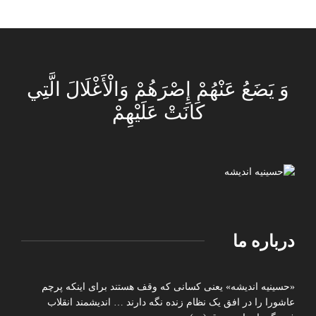
وَ يَضَعُ عَنْهُمْ إِصْرَهُمْ وَالْأَغْلَالَ الَّتِي
كَانَتْ عَلَيْهِمْ
درباره ما
«حسینیه اندیشه» یعنی کسانی که وقف هستند برای اینکه پرچم
عاشورا را در افق یک نظام زنده نگه دارند … اندیشمند انقلاب