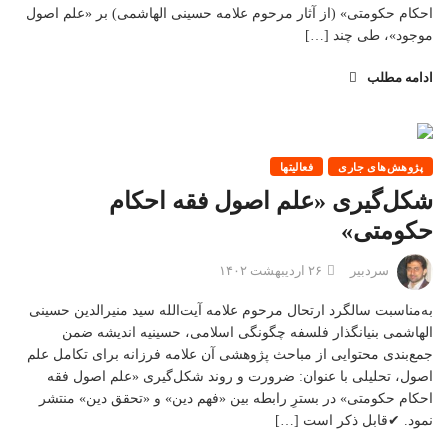
احکام حکومتی» (از آثار مرحوم علامه حسینی الهاشمی) بر «علم اصول
موجود»، طی چند […]
ادامه مطلب
پژوهش‌های جاری
فعالیتها
شکل‌گیری «علم اصول فقه احکام
حکومتی»
سردبیر
۲۶ اردیبهشت ۱۴۰۲
به‌مناسبت سالگرد ارتحال مرحوم علامه آیت‌الله سید منیرالدین حسینی
الهاشمی بنیانگذار فلسفه چگونگی اسلامی، حسینیه اندیشه ضمن
جمع‌بندی محتوایی از مباحث پژوهشی آن علامه فرزانه برای تکامل علم
اصول، تحلیلی با عنوان: ضرورت و روند شکل‌گیری «علم اصول فقه
احکام حکومتی» در بسترِ رابطه بین «فهم دین» و «تحقق دین» منتشر
نمود. ✔قابل ذکر است […]